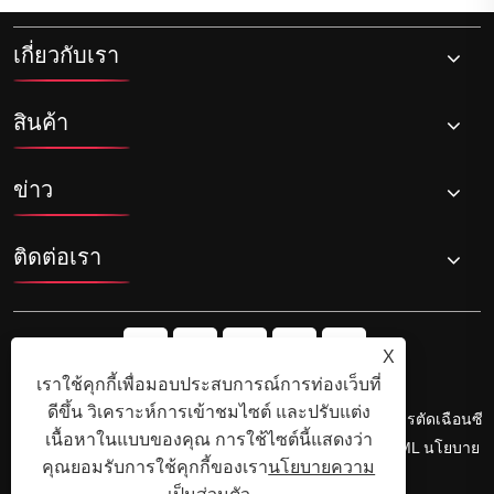
เกี่ยวกับเรา
สินค้า
ข่าว
ติดต่อเรา
X
เราใช้คุกกี้เพื่อมอบประสบการณ์การท่องเว็บที่
ดีขึ้น วิเคราะห์การเข้าชมไซต์ และปรับแต่ง
ลิขสิทธิ์© Ningbo Shengfa Hardware Factory Limited - การตัดเฉือนซี
เนื้อหาในแบบของคุณ การใช้ไซต์นี้แสดงว่า
เอ็นซี, บริการปลอม - สงวนลิขสิทธิ์
Links
Sitemap
RSS
XML
นโยบาย
คุณยอมรับการใช้คุกกี้ของเรา
นโยบายความ
ความเป็นส่วนตัว