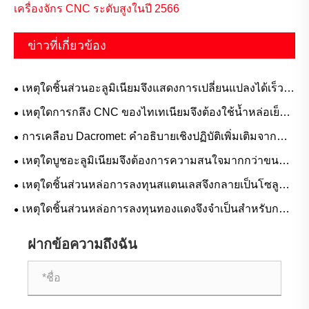
เครื่องจักร CNC ระดับสูงในปี 2566
ข่าวที่เกี่ยวข้อง
เหตุใดชิ้นส่วนอะลูมิเนียมจึงแสดงการเปลี่ยนแปลงได้เร็ว
กว่าเหล็กกล้า
เหตุใดการกลึง CNC ของไทเทเนียมจึงต้องใช้น้ำหล่อเย็น
แรงดันสูงและเครื่องมือพิเศษ
การเคลือบ Dacromet: คำอธิบายเชิงปฏิบัติเพิ่มเติมจาก
การใช้งานจริง
เหตุใดบูชอะลูมิเนียมจึงต้องการความสนใจมากกว่าขนาด
ที่แนะนำ
เหตุใดชิ้นส่วนหล่อการลงทุนสแตนเลสจึงกลายเป็นโซลูชัน
ที่เชื่อถือได้มากที่สุดสำหรับการผลิตที่มีความแม่นยำสูงใน
เหตุใดชิ้นส่วนหล่อการลงทุนทองแดงจึงจำเป็นสำหรับการ
ปัจจุบัน
ผลิตสมัยใหม่
ฝากข้อความถึงฉัน