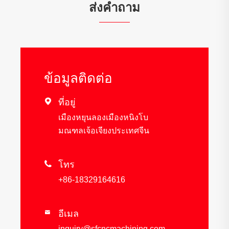
ส่งคำถาม
ข้อมูลติดต่อ

ที่อยู่
เมืองหยุนลองเมืองหนิงโบ
มณฑลเจ้อเจียงประเทศจีน

โทร
+86-18329164616
อีเมล

inquiry@sfcncmachining.com