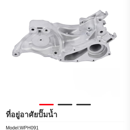
ที่อยู่อาศัยปั๊มน้ำ
Model:WPH091