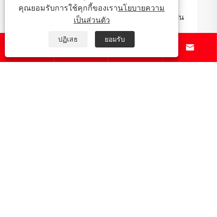
คุณยอมรับการใช้คุกกี้ของเรา
นโยบายความ
เหตุใดชิ้นส่วนหล่อการลงทุนทองแดงจึงจำเป็น
เป็นส่วนตัว
สำหรับการผลิตสมัยใหม่
ปฏิเสธ
ยอมรับ




ดูเพิ่มเติม >>
เกี่ยวกับเรา
สินค้า
ข่าว
ติดต่อเรา