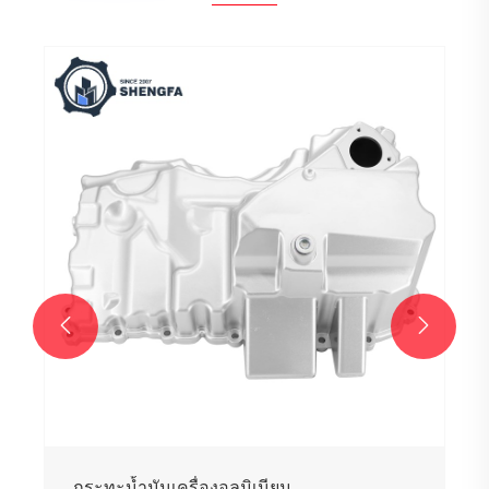


กระทะน้ำมันเครื่องอลูมิเนียม